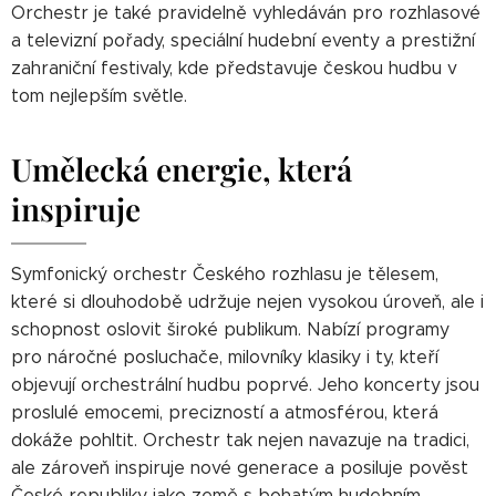
Orchestr je také pravidelně vyhledáván pro rozhlasové
a televizní pořady, speciální hudební eventy a prestižní
zahraniční festivaly, kde představuje českou hudbu v
tom nejlepším světle.
Umělecká energie, která
inspiruje
Symfonický orchestr Českého rozhlasu je tělesem,
které si dlouhodobě udržuje nejen vysokou úroveň, ale i
schopnost oslovit široké publikum. Nabízí programy
pro náročné posluchače, milovníky klasiky i ty, kteří
objevují orchestrální hudbu poprvé. Jeho koncerty jsou
proslulé emocemi, precizností a atmosférou, která
dokáže pohltit. Orchestr tak nejen navazuje na tradici,
ale zároveň inspiruje nové generace a posiluje pověst
České republiky jako země s bohatým hudebním