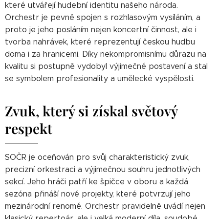
které utvářejí hudební identitu našeho národa.
Orchestr je pevně spojen s rozhlasovým vysíláním, a
proto je jeho posláním nejen koncertní činnost, ale i
tvorba nahrávek, které reprezentují českou hudbu
doma i za hranicemi. Díky nekompromisnímu důrazu na
kvalitu si postupně vydobyl výjimečné postavení a stal
se symbolem profesionality a umělecké vyspělosti.
Zvuk, který si získal světový
respekt
SOČR je oceňován pro svůj charakteristický zvuk,
precizní orkestraci a výjimečnou souhru jednotlivých
sekcí. Jeho hráči patří ke špičce v oboru a každá
sezóna přináší nové projekty, které potvrzují jeho
mezinárodní renomé. Orchestr pravidelně uvádí nejen
klasický repertoár, ale i velká moderní díla, soudobé