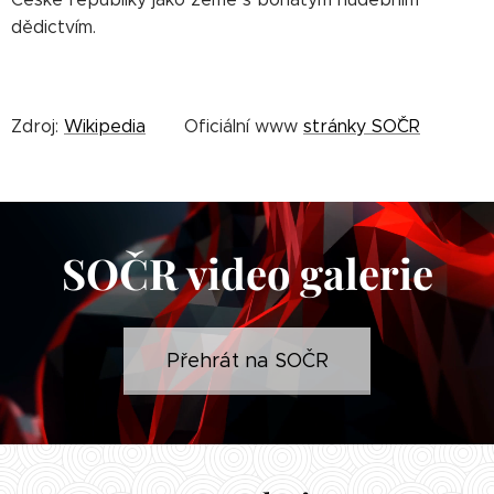
dědictvím.
Zdroj:
Wikipedia
Oficiální www
stránky SOˇČR
SOČR video galerie
Přehrát na SOČR