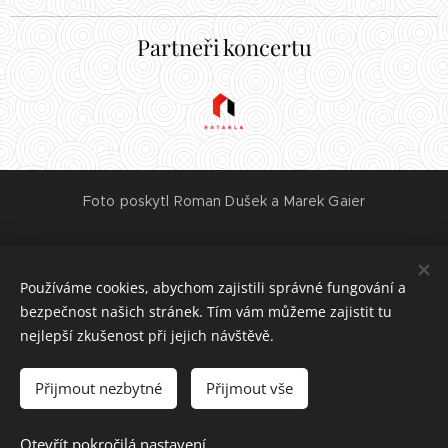
Partneři koncertu
Foto poskytl Roman Dušek a Marek Gaier
www.mgphotovideo.cz
Používáme cookies, abychom zajistili správné fungování a
https://www.facebook.com/everydayreporter/
bezpečnost našich stránek. Tím vám můžeme zajistit tu
nejlepší zkušenost při jejich návštěvě.
Vytvořeno službou
Webnode
Cookies
Přijmout nezbytné
Přijmout vše
Jazyky
Otevřít pokročilá nastavení