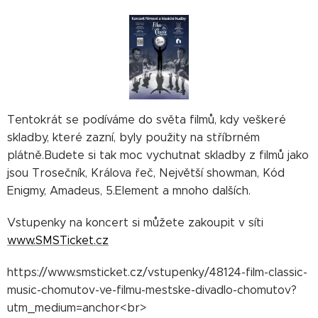
Tentokrát se podíváme do světa filmů, kdy veškeré
skladby, které zazní, byly použity na stříbrném
plátně.Budete si tak moc vychutnat skladby z filmů jako
jsou Trosečník, Králova řeč, Největší showman, Kód
Enigmy, Amadeus, 5.Element a mnoho dalších.
Vstupenky na koncert si můžete zakoupit v síti
www.SMSTicket.cz
https://www.smsticket.cz/vstupenky/48124-film-classic-
music-chomutov-ve-filmu-mestske-divadlo-chomutov?
utm_medium=anchor<br>