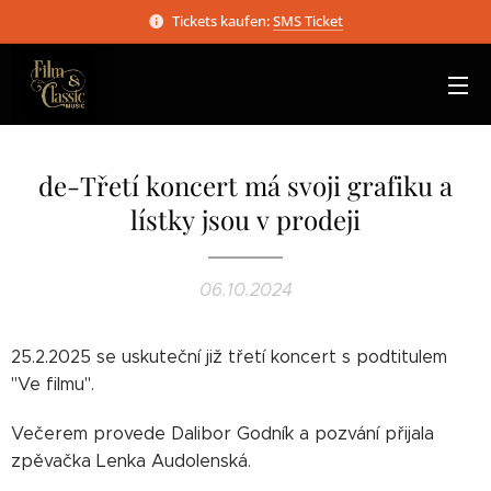
Tickets kaufen:
SMS Ticket
de-Třetí koncert má svoji grafiku a
lístky jsou v prodeji
06.10.2024
25.2.2025 se uskuteční již třetí koncert s podtitulem
"Ve filmu".
Večerem provede Dalibor Godník a pozvání přijala
zpěvačka Lenka Audolenská.