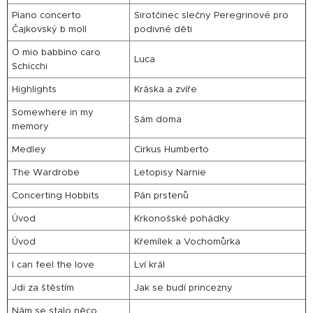
Piano concerto
Sirotčinec slečny Peregrinové pro
Čajkovský b moll
podivné děti
O mio babbino caro
Luca
Schicchi
Highlights
Kráska a zvíře
Somewhere in my
Sám doma
memory
Medley
Cirkus Humberto
The Wardrobe
Letopisy Narnie
Concerting Hobbits
Pán prstenů
Úvod
Krkonošské pohádky
Úvod
Křemílek a Vochomůrka
I can feel the love
Lví král
Jdi za štěstím
Jak se budí princezny
Nám se stalo něco