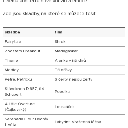
celému koncertu nové kouzlo a emoce.
Zde jsou skladby, na které se můžete těšit:
skladba
film
Fairytale
Shrek
Zoosters Breakout
Madagaskar
Theme
Alenka v říši divů
Medley
Tři oříšky
Petře, Petříčku
S čerty nejsou žerty
Ständchen D.957, č.4
Popelka
Schubert
A little Overture
Louskáček
(Čajkovský)
Serenada E dur Dvořák
Labyrint: Vražedná léčba
1. věta