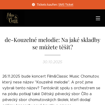
Tickets kaufen:
SMS Ticket
de-Kouzelné melodie: Na jaké skladby
se můžete těšit?
30.10.2025
26.11.2025 bude koncert Film&Classic Music Chomutov,
který nese název "Kouzelné melodie". A proč jsme
vybrali tento název? Tentokrát spolu s orchestrem se
na pódiu potkají také Dětský pěvecký sbor ČRo a
pěvecký sbor chomutovských školek, kteří dodají